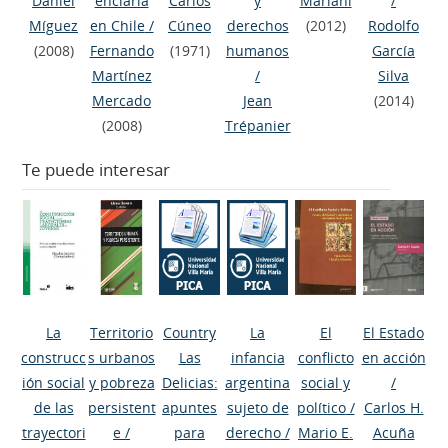
Daniel
enciaria
Carlos
y
Mariani
/
Míguez
en Chile
/
Cúneo
derechos
(2012)
Rodolfo
(2008)
Fernando
(1971)
humanos
García
Martínez
/
Silva
Mercado
Jean
(2014)
(2008)
Trépanier
Te puede interesar
La
Territorio
Country
La
El
El Estado
construcc
s urbanos
Las
infancia
conflicto
en acción
ión social
y pobreza
Delicias:
argentina
social y
/
de las
persistent
apuntes
sujeto de
político
/
Carlos H.
trayectori
e
/
para
derecho
/
Mario E.
Acuña