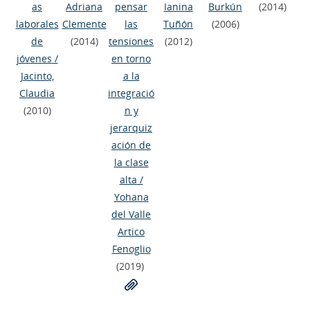
as
Adriana
pensar
Ianina
Burkún
(2014)
laborales
Clemente
las
Tuñón
(2006)
de
(2014)
tensiones
(2012)
jóvenes
/
en torno
Jacinto,
a la
Claudia
integració
(2010)
n y
jerarquiz
ación de
la clase
alta
/
Yohana
del Valle
Artico
Fenoglio
(2019)