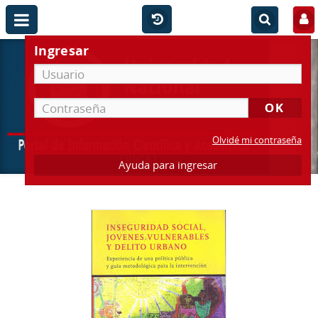
Ingresar
Olvidé mi contraseña
Ayuda para ingresar