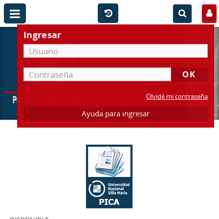
Ingresar
Olvidé mi contraseña
Ayuda para ingresar