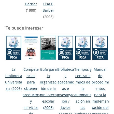
Barber
Elsa E
(1999)
Barber
(2003)
Te puede interesar
La
Compete
Guía para
Biblioteca
Tiempos y
Manual
biblioteca
ncias
la
s
contratie
de
universita
para
organizac
académic
mpos de
procedimi
ria
(2005)
obtener
ión de la
as e
la
entos
productos
biblioteca
investigac
automatiz
para la
y
escolar
ión
/
ación en
implemen
servicios
(2006)
Javier
las
tación del
de
Tarango
biblioteca
programa