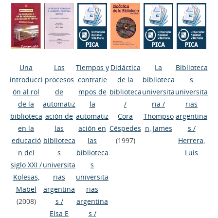
Una
Los
Tiempos y
Didáctica
La
Biblioteca
introducci
procesos
contratie
de la
biblioteca
s
ón al rol
de
mpos de
biblioteca
universita
universita
de la
automatiz
la
/
ria
/
rias
biblioteca
ación de
automatiz
Cora
Thompso
argentina
en la
las
ación en
Céspedes
n, James
s
/
educació
biblioteca
las
(1997)
Herrera,
n del
s
biblioteca
Luis
siglo XXI
/
universita
s
Kolesas,
rias
universita
Mabel
argentina
rias
(2008)
s
/
argentina
Elsa E
s
/