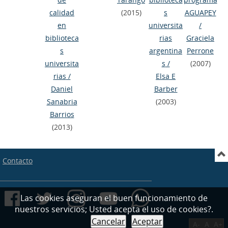
calidad
(2015)
s
AGUAPEY
en
universita
/
biblioteca
rias
Graciela
s
argentina
Perrone
universita
s
/
(2007)
rias
/
Elsa E
Daniel
Barber
Sanabria
(2003)
Barrios
(2013)
Contacto
Las cookies aseguran el buen funcionamiento de
nuestros servicios; Usted acepta el uso de cookies?.
Cancelar
Aceptar
A-
A
A+