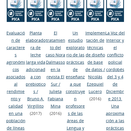
Evaluació
Planta
El
Un
Implemen
La Voz del
n de
elaborado
tratamien
estudio
tación de
Interior y
caractere
ra de
to del
explorato
técnicas
el
s
leche
caso Nora
rio de las
de diseño
conflicto
agronómi
larga vida
Dalmasso
prácticas
de base
policial
cos
adicionad
en la
de
de datos
/
cordobés
asociados
a con
revista El
enseñanz
Nicolás
del 3 y 4
al
prebiotico
Sur
/
a que
Ezequiel
de
rendimie
s
/
Julieta
construye
Lucero
Diciembr
nto y
Bruno A.
Fabiana
n
(2016)
e 2013.
calidad
Virgillito
Mina
profesore
Una
en una
(2017)
(2016)
s de las
aproxima
población
áreas de
ción a las
de líneas
Lengua y
prácticas