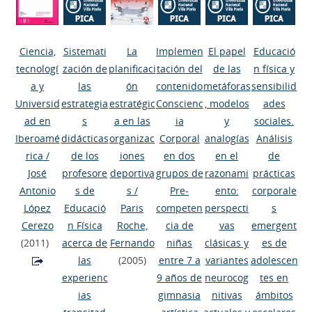
Ciencia,
Sistemati
La
Implemen
El papel
Educació
tecnologí
zación de
planificaci
tación del
de las
n física y
a y
las
ón
contenido
metáforas
sensibilid
Universid
estrategia
estratégic
Conscienc
, modelos
ades
ad en
s
a en las
ia
y
sociales.
Iberoamé
didácticas
organizac
Corporal
analogías
Análisis
rica
/
de los
iones
en dos
en el
de
José
profesore
deportiva
grupos de
razonami
prácticas
Antonio
s de
s
/
Pre-
ento:
corporale
López
Educació
Paris
competen
perspecti
s
Cerezo
n Física
Roche,
cia de
vas
emergent
(2011)
acerca de
Fernando
niñas
clásicas y
es de
las
(2005)
entre 7 a
variantes
adolescen
experienc
9 años de
neurocog
tes en
ias
gimnasia
nitivas
ámbitos