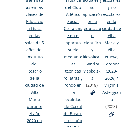
transitad
artística
actuales y
escolares
as en las
del Club
su
y no
clases de
Atlético
aplicación
escolares
Educació
Social
en la
en la
n Física
Corralens
educació
ciudad de
en las
e en el
n
Villa
salas de 5
aparato
científica
María y
años del
suelo
y
Villa
Instituto
mediante
filosófica
/
Nueva,
del
las
Sandra
Córdoba
Rosario
técnicas
Visokolski
(2023-
de la
rol atrás y
s
2026)
/
ciudad de
rondó en
(2018)
Virginia
Villa
la
Asteggian
María
localidad
o
durante
de Corral
(2023)
el año
de Bustos
2020 en
en el año