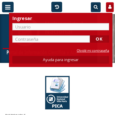
Ingresar
Olvidé mi contraseña
Ayuda para ingresar