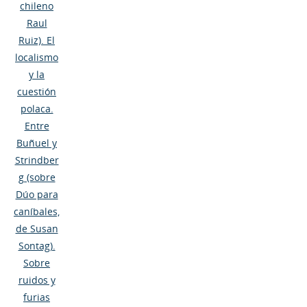
chileno
Raul
Ruiz). El
localismo
y la
cuestión
polaca.
Entre
Buñuel y
Strindber
g (sobre
Dúo para
caníbales,
de Susan
Sontag).
Sobre
ruidos y
furias