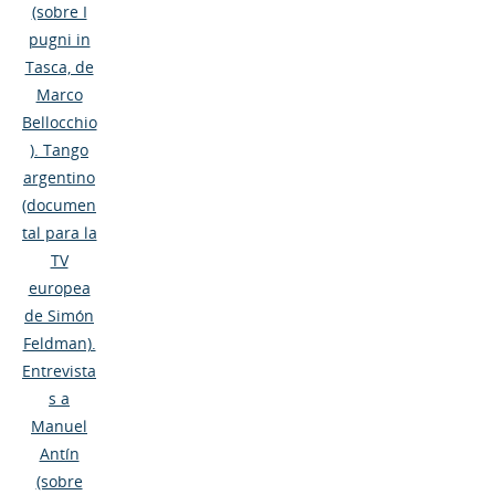
(sobre I
pugni in
Tasca, de
Marco
Bellocchio
). Tango
argentino
(documen
tal para la
TV
europea
de Simón
Feldman).
Entrevista
s a
Manuel
Antín
(sobre