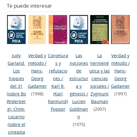
Te puede interesar
Judy
Verdad y
Conjetura
Las
La
Verdad y
Garland.
método
/
s y
nociones
hermené
método
/
Los
Hans-
refutacio
de
utica y las
Hans-
hippies
Georg
nes
/
estructur
ciencias
Georg
del 31
Gadamer
Karl R.
a y
sociales
/
Gadamer
(sobre Bo
(1998)
(Karl
génesis
/
Zygmunt
(1997)
Widerber
Raimund)
Lucien
Bauman
g). Chile-
Popper
Goldman
(2007)
Locarno
n
(sobre el
(1975)
cineasta