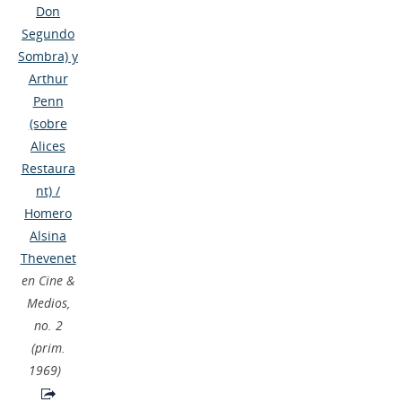
Don
Segundo
Sombra) y
Arthur
Penn
(sobre
Alices
Restaura
nt)
/
Homero
Alsina
Thevenet
en Cine &
Medios,
no. 2
(prim.
1969)