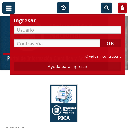
Ingresar
Olvidé mi contraseña
Ayuda para ingresar