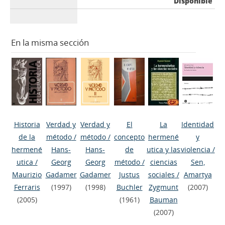
Disponible
En la misma sección
Historia
Verdad y
Verdad y
El
La
Identidad
de la
método
/
método
/
concepto
hermené
y
hermené
Hans-
Hans-
de
utica y las
violencia
/
utica
/
Georg
Georg
método
/
ciencias
Sen,
Maurizio
Gadamer
Gadamer
Justus
sociales
/
Amartya
Ferraris
(1997)
(1998)
Buchler
Zygmunt
(2007)
(2005)
(1961)
Bauman
(2007)