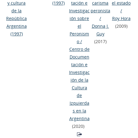
y cultura
(1997)
tación e
carisma
el estado
de la
Investigac
peronista
/
República
ión sobre
/
Roy Hora
Argentina
el
Donna J.
(2009)
(1997)
Peronism
Guy
o
/
(2017)
Centro de
Documen
tación e
Investigac
ión de la
Cultura
de
Izquierda
s en la
Argentina
(2020)