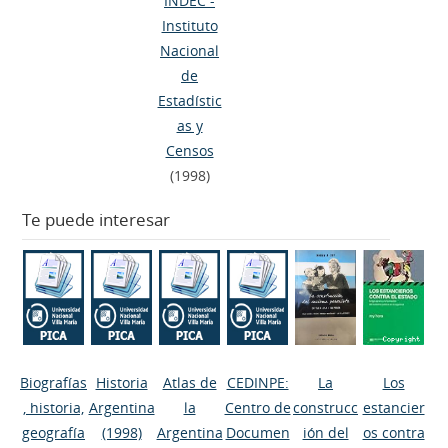
INDEC -
Instituto
Nacional
de
Estadístic
as y
Censos
(1998)
Te puede interesar
Biografías
Historia
Atlas de
CEDINPE:
La
Los
, historia,
Argentina
la
Centro de
construcc
estancier
geografía
(1998)
Argentina
Documen
ión del
os contra