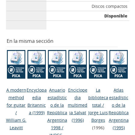
Discos compactos
Disponible
En la misma sección
A modern
Encyclopa
Anuario
Enciclope
La
Atlas
method
edia
estadístic
dia
biblioteca
estadístic
for guitar
Britannic
o de la
multimed
total
/
o de la
/
a
(1999)
República
ia Salvat
Jorge Luis
República
William G.
Argentina
(1996)
Borges
Argentina
Leavitt
1998
/
(1996)
(1995)