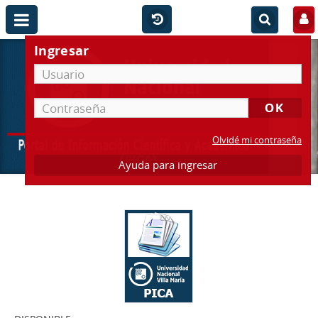
Ingresar
Olvidé mi contraseña
Ayuda para ingresar