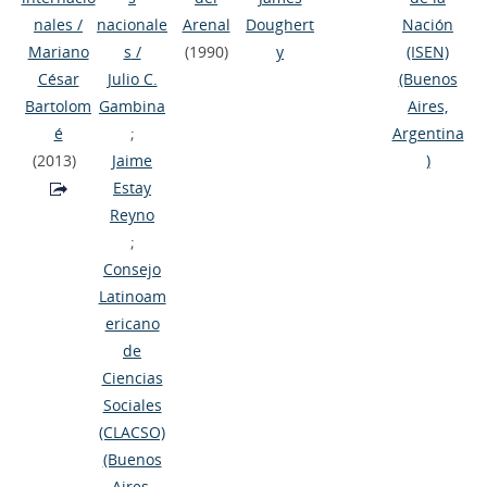
nales
/
nacionale
Arenal
Doughert
Nación
Mariano
s
/
(1990)
y
(ISEN)
César
Julio C.
(Buenos
Bartolom
Gambina
Aires,
é
;
Argentina
(2013)
Jaime
)
Estay
Reyno
;
Consejo
Latinoam
ericano
de
Ciencias
Sociales
(CLACSO)
(Buenos
Aires,