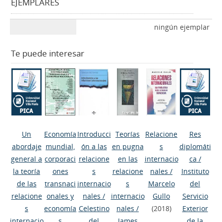
EJEMPLARES
ningún ejemplar
Te puede interesar
Un
Economía
Introducci
Teorías
Relacione
Res
abordaje
mundial,
ón a las
en pugna
s
diplomáti
general a
corporaci
relacione
en las
internacio
ca
/
la teoría
ones
s
relacione
nales
/
Instituto
de las
transnaci
internacio
s
Marcelo
del
relacione
onales y
nales
/
internacio
Gullo
Servicio
s
economía
Celestino
nales
/
(2018)
Exterior
internacio
s
del
James
de la