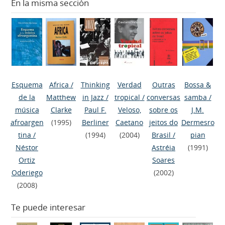
En la misma sección
Esquema
Africa
/
Thinking
Verdad
Outras
Bossa &
de la
Matthew
in Jazz
/
tropical
/
conversas
samba
/
música
Clarke
Paul F.
Veloso,
sobre os
J.M.
afroargen
(1995)
Berliner
Caetano
jeitos do
Dermesro
tina
/
(1994)
(2004)
Brasil
/
pian
Néstor
Astréia
(1991)
Ortiz
Soares
Oderiego
(2002)
(2008)
Te puede interesar