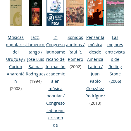
Músicas
Jazz,
2°
Sonidos
Pensar la
Las
populares
flamenco,
Congreso
andinos
/
música
mejores
del
tango
/
latinoame
Raúl R.
desde
entrevista
Uruguay
/
José Luis
ricano de
Romero
América
s de
Coriun
Salinas
formación
(2002)
Latina
/
Rolling
Aharoniá
Rodríguez
académic
Juan
Stone
n
(1994)
a en
Pablo
(2006)
(2008)
música
González
popular
/
Rodríguez
Congreso
(2013)
Latinoam
ericano
de