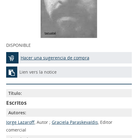
DISPONIBLE
Hacer una sugerencia de compra
Lien vers la notice
Título:
Escritos
Autores:
Jorge Lazaroff
, Autor ;
Graciela Paraskevaídis
, Editor
comercial