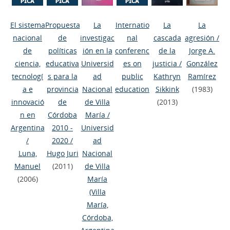
El sistema
Propuesta
La
Internatio
La
La
nacional
de
investigac
nal
cascada
agresión
/
de
políticas
ión en la
conferenc
de la
Jorge A.
ciencia,
educativa
Universid
es on
justicia
/
González
tecnologí
s para la
ad
public
Kathryn
Ramírez
a e
provincia
Nacional
education
Sikkink
(1983)
innovació
de
de Villa
(2013)
n en
Córdoba
María
/
Argentina
2010 -
Universid
/
2020
/
ad
Luna,
Hugo Juri
Nacional
Manuel
(2011)
de Villa
(2006)
María
(Villa
María,
Córdoba,