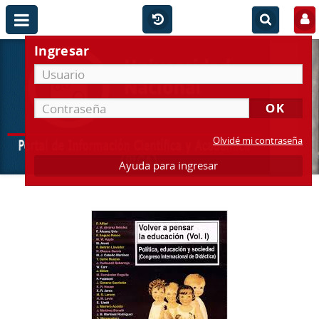
Ingresar
Olvidé mi contraseña
Ayuda para ingresar