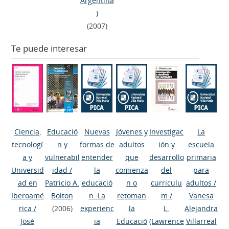
Argentina
)
(2007)
Te puede interesar
Ciencia,
Educació
Nuevas
Jóvenes y
Investigac
La
tecnologí
n y
formas de
adultos
ión y
escuela
a y
vulnerabil
entender
que
desarrollo
primaria
Universid
idad
/
la
comienza
del
para
ad en
Patricio A.
educació
n o
curriculu
adultos
/
Iberoamé
Bolton
n. La
retoman
m
/
Vanesa
rica
/
(2006)
experienc
la
L.
Alejandra
José
ia
Educació
(Lawrence
Villarreal