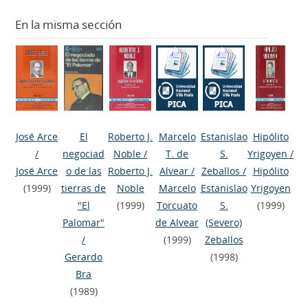
En la misma sección
José Arce
El
Roberto J.
Marcelo
Estanislao
Hipólito
/
negociad
Noble
/
T. de
S.
Yrigoyen
/
José Arce
o de las
Roberto J.
Alvear
/
Zeballos
/
Hipólito
(1999)
tierras de
Noble
Marcelo
Estanislao
Yrigoyen
"El
(1999)
Torcuato
S.
(1999)
Palomar"
de Alvear
(Severo)
/
(1999)
Zeballos
Gerardo
(1998)
Bra
(1989)