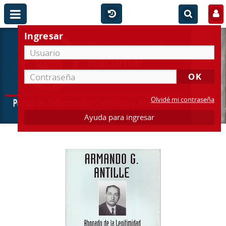
Ingresar
Olvidé mi contraseña
Ayuda para ingresar