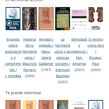
Ensayos
Historia
Verdad y
La
Identidad
Sí mismo
sobre
de la
método
/
hermené
y
como otro
explicació
hermené
Hans-
utica y las
violencia
/
/
n y
utica
/
Georg
ciencias
Sen,
Ricoeur,
comprens
Maurizio
Gadamer
sociales
/
Amartya
Paul
ión
/
Ferraris
(1997)
Zygmunt
(2007)
(2003)
J. Hintikka
(2005)
Bauman
(2007)
Te puede interesar