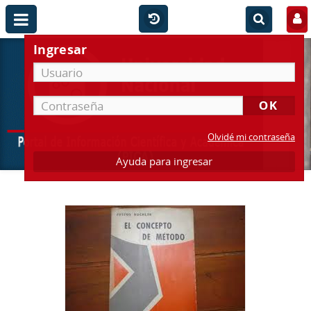
Ingresar
Olvidé mi contraseña
Ayuda para ingresar