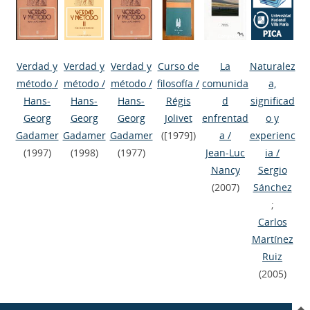
Verdad y
Verdad y
Verdad y
Curso de
La
Naturalez
método
/
método
/
método
/
filosofía
/
comunida
a,
Hans-
Hans-
Hans-
Régis
d
significad
Georg
Georg
Georg
Jolivet
enfrentad
o y
Gadamer
Gadamer
Gadamer
([1979])
a
/
experienc
(1997)
(1998)
(1977)
Jean-Luc
ia
/
Nancy
Sergio
(2007)
Sánchez
;
Carlos
Martínez
Ruiz
(2005)