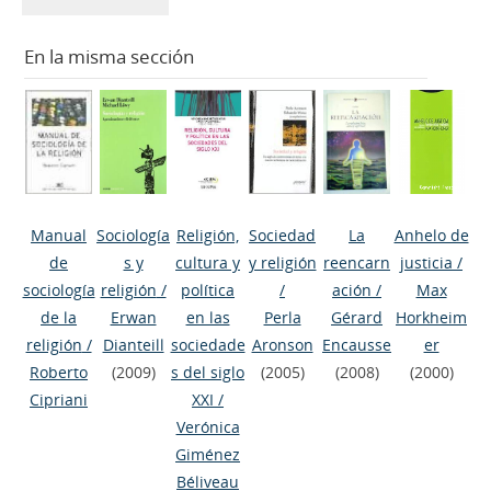
En la misma sección
Manual
Sociología
Religión,
Sociedad
La
Anhelo de
de
s y
cultura y
y religión
reencarn
justicia
/
sociología
religión
/
política
/
ación
/
Max
de la
Erwan
en las
Perla
Gérard
Horkheim
religión
/
Dianteill
sociedade
Aronson
Encausse
er
Roberto
(2009)
s del siglo
(2005)
(2008)
(2000)
Cipriani
XXI
/
Verónica
Giménez
Béliveau