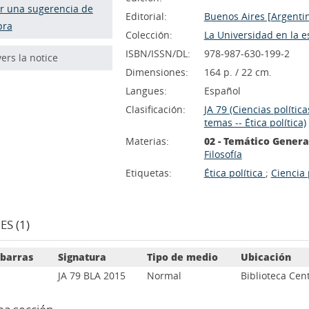
r una sugerencia de
Editorial:
Buenos Aires [Argenti
pra
Colección:
La Universidad en la e
ISBN/ISSN/DL:
978-987-630-199-2
vers la notice
Dimensiones:
164 p. / 22 cm.
Langues:
Español
Clasificación:
JA 79 (Ciencias polític
temas -- Ética política)
Materias:
02 - Temático Genera
Filosofía
Etiquetas:
Ética política
;
Ciencia p
S (1)
 barras
Signatura
Tipo de medio
Ubicación
JA 79 BLA 2015
Normal
Biblioteca Cent