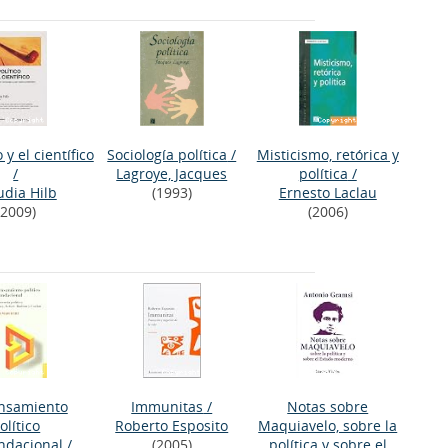
o y el científico
Sociología política
/
Misticismo, retórica y
/
Lagroye, Jacques
política
/
udia Hilb
(1993)
Ernesto Laclau
(2009)
(2006)
ensamiento
Immunitas
/
Notas sobre
olítico
Roberto Esposito
Maquiavelo, sobre la
ndacional
/
(2005)
política y sobre el