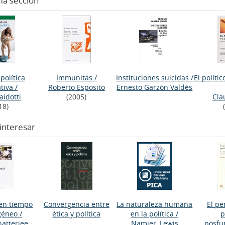
ma sección
política
Immunitas
/
Instituciones suicidas
/
El polític
tiva
/
Roberto Esposito
Ernesto Garzón Valdés
aidotti
(2005)
Cla
18)
interesar
 en tiempo
Convergencia entre
La naturaleza humana
El p
géneo
/
ética y política
en la política
/
p
hatterjee
Namier, Lewis
posfu