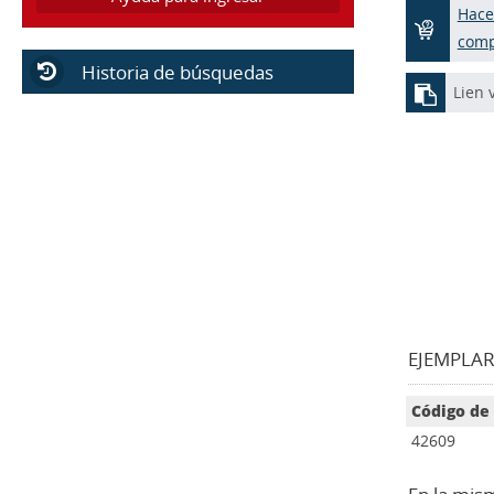
Hace
com
Historia de búsquedas
Lien 
EJEMPLARE
Código de
42609