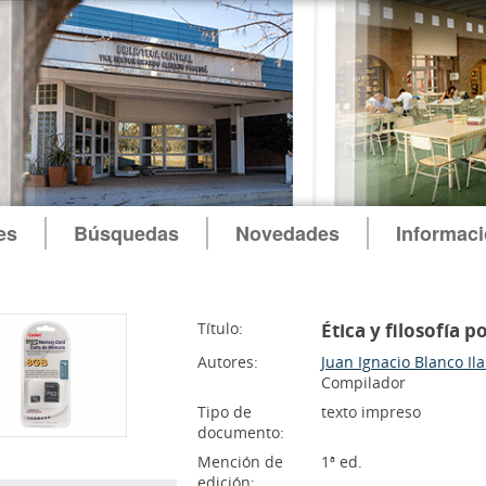
es
Búsquedas
Novedades
Informac
Título:
Ética y filosofía p
Autores:
Juan Ignacio Blanco Ila
Compilador
Tipo de
texto impreso
documento:
Mención de
1ª ed.
edición: