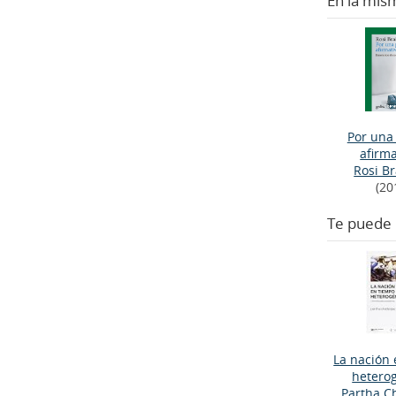
En la mis
Por una 
afirma
Rosi Br
(20
Te puede 
La nación
hetero
Partha C