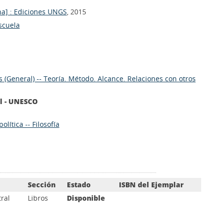
na] : Ediciones UNGS
, 2015
scuela
as (General) -- Teoría. Método. Alcance. Relaciones con otros
l - UNESCO
olítica -- Filosofía
Sección
Estado
ISBN del Ejemplar
ral
Libros
Disponible