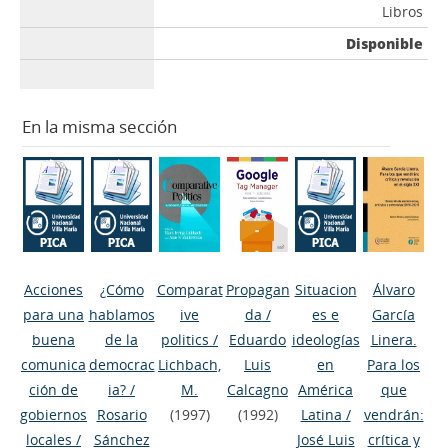
Libros
Disponible
En la misma sección
Acciones
¿Cómo
Comparat
Propagan
Situacion
Álvaro
para una
hablamos
ive
da
/
es e
García
buena
de la
politics
/
Eduardo
ideologías
Linera.
comunica
democrac
Lichbach,
Luis
en
Para los
ción de
ia?
/
M.
Calcagno
América
que
gobiernos
Rosario
(1997)
(1992)
Latina
/
vendrán:
locales
/
Sánchez
José Luis
crítica y