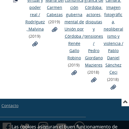
virtual y
María del
comunica
gráfica de
cámara.
poder
Carmen
ción
Córdoba:
Imagen
real
/
Cabezas
guberna
actores,
fotográfic
Rodríguez
(2019)
mental de
disputas
a,
, Malvina
Unión por
y
neoliberal
(2019)
Córdoba
/
tensiones
ismo y
Renée
/
violencia
/
Gallo
Pedro
Pablo
Robino
Giordano
Daniel
(2019)
Mazieres
Sánchez
(2018)
Ceci
(2018)
Contacto
Las cookies aseguran el buen funcionamiento de