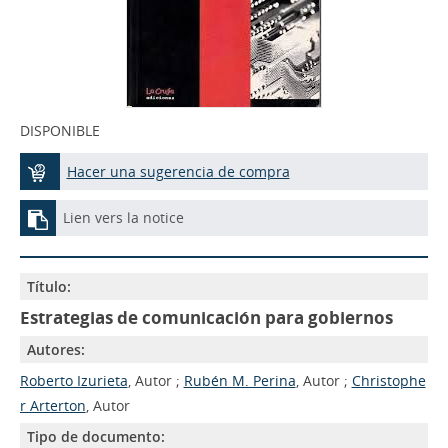
DISPONIBLE
Hacer una sugerencia de compra
Lien vers la notice
Título:
Estrategias de comunicación para gobiernos
Autores:
Roberto Izurieta
, Autor ;
Rubén M. Perina
, Autor ;
Christophe
r Arterton
, Autor
Tipo de documento: