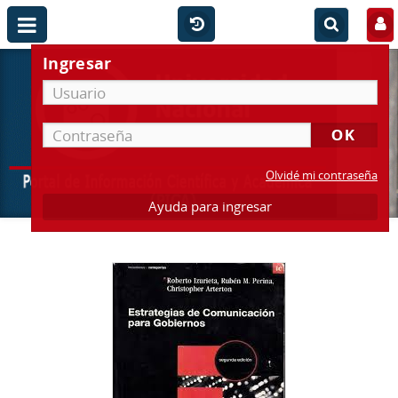
Ingresar
Olvidé mi contraseña
Ayuda para ingresar