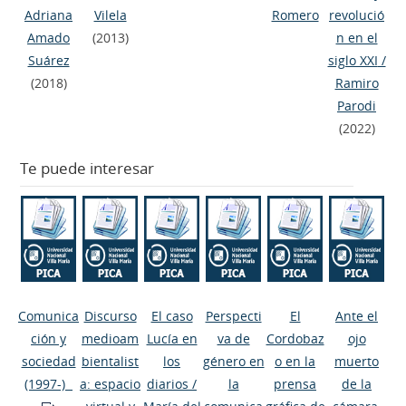
Adriana
Vilela
Romero
revolució
Amado
(2013)
n en el
Suárez
siglo XXI
/
(2018)
Ramiro
Parodi
(2022)
Te puede interesar
Comunica
Discurso
El caso
Perspecti
El
Ante el
ción y
medioam
Lucía en
va de
Cordobaz
ojo
sociedad
bientalist
los
género en
o en la
muerto
(1997-)
a: espacio
diarios
/
la
prensa
de la