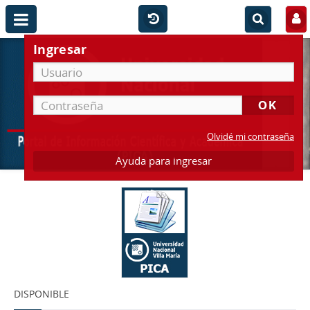
Ingresar
Olvidé mi contraseña
Ayuda para ingresar
DISPONIBLE