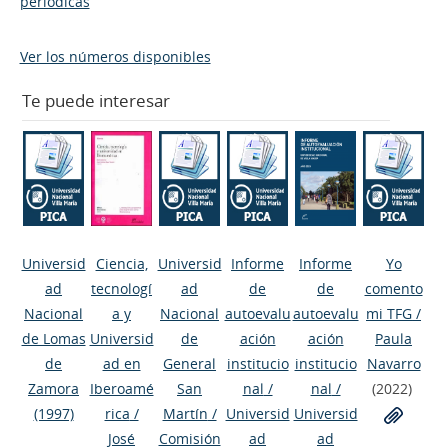
periódicas
Ver los números disponibles
Te puede interesar
Universid
Ciencia,
Universid
Informe
Informe
Yo
ad
tecnologí
ad
de
de
comento
Nacional
a y
Nacional
autoevalu
autoevalu
mi TFG
/
de Lomas
Universid
de
ación
ación
Paula
de
ad en
General
institucio
institucio
Navarro
Zamora
Iberoamé
San
nal
/
nal
/
(2022)
(1997)
rica
/
Martín
/
Universid
Universid
José
Comisión
ad
ad