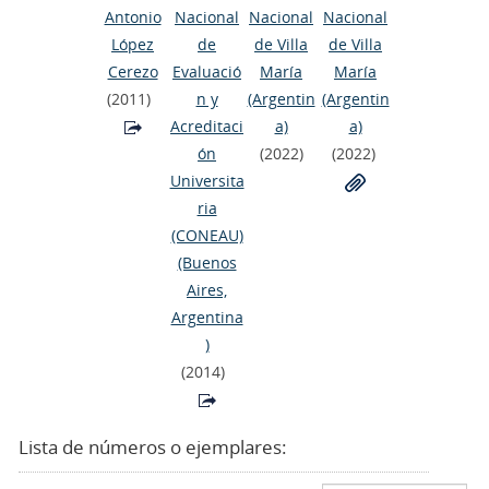
Antonio
Nacional
Nacional
Nacional
López
de
de Villa
de Villa
Cerezo
Evaluació
María
María
(2011)
n y
(Argentin
(Argentin
Acreditaci
a)
a)
ón
(2022)
(2022)
Universita
ria
(CONEAU)
(Buenos
Aires,
Argentina
)
(2014)
Lista de números o ejemplares: