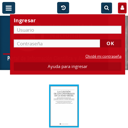
Ingresar
Olvidé mi contraseña
Ayuda para ingresar