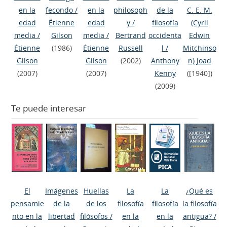
en la
fecondo
/
en la
philosoph
de la
C. E. M.
edad
Étienne
edad
y
/
filosofía
(Cyril
media
/
Gilson
media
/
Bertrand
occidenta
Edwin
Étienne
(1986)
Étienne
Russell
l
/
Mitchinso
Gilson
Gilson
(2002)
Anthony
n) Joad
(2007)
(2007)
Kenny
([1940])
(2009)
Te puede interesar
El
Imágenes
Huellas
La
La
¿Qué es
pensamie
de la
de los
filosofía
filosofía
la filosofía
nto en la
libertad
filósofos
/
en la
en la
antigua?
/