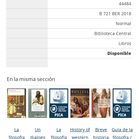
44484
B 721 BER 2018
Normal
Biblioteca Central
Libros
Disponible
En la misma sección
La
Un
La
History of
Breve
Guía de la
filosofía
dialogo
filosofía
western
historia
filosofía
/