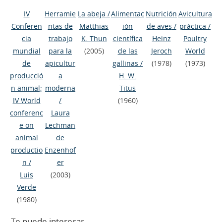
IV
Herramie
La abeja
/
Alimentac
Nutrición
Avicultura
Conferen
ntas de
Matthias
ión
de aves
/
práctica
/
cia
trabajo
K. Thun
científica
Heinz
Poultry
mundial
para la
(2005)
de las
Jeroch
World
de
apicultur
gallinas
/
(1978)
(1973)
producció
a
H. W.
n animal;
moderna
Titus
IV World
/
(1960)
conferenc
Laura
e on
Lechman
animal
de
productio
Enzenhof
n
/
er
Luis
(2003)
Verde
(1980)
Te puede interesar