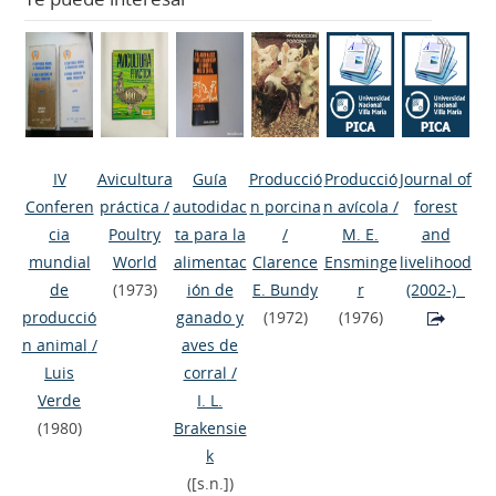
IV
Avicultura
Guía
Producció
Producció
Journal of
Conferen
práctica
/
autodidac
n porcina
n avícola
/
forest
cia
Poultry
ta para la
/
M. E.
and
mundial
World
alimentac
Clarence
Ensminge
livelihood
de
(1973)
ión de
E. Bundy
r
(2002-)
producció
ganado y
(1972)
(1976)
n animal
/
aves de
Luis
corral
/
Verde
I. L.
(1980)
Brakensie
k
([s.n.])