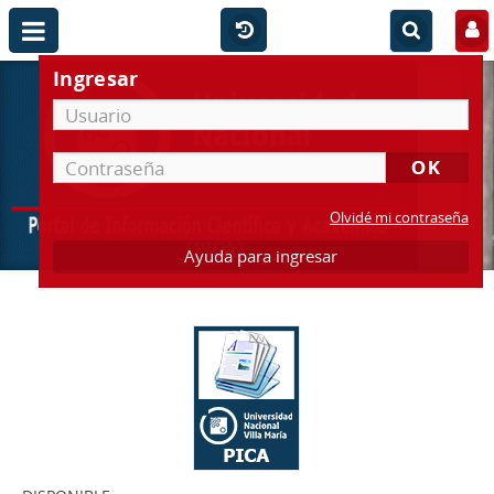
Ingresar
Olvidé mi contraseña
Ayuda para ingresar