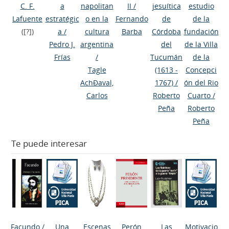
C. F.
a
napolitan
II
/
jesuítica
estudio
Lafuente
estratégic
o en la
Fernando
de
de la
([?])
a
/
cultura
Barba
Córdoba
fundación
Pedro J.
argentina
del
de la Villa
Frías
/
Tucumán
de la
Tagle
(1613 -
Concepci
AchÐaval,
1767)
/
ón del Rio
Carlos
Roberto
Cuarto
/
Peña
Roberto
Peña
Te puede interesar
Facundo
/
Una
Escenas
Perón
Las
Motivacio