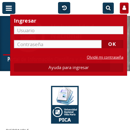
Ingresar
Olvidé mi contraseña
Ayuda para ingresar