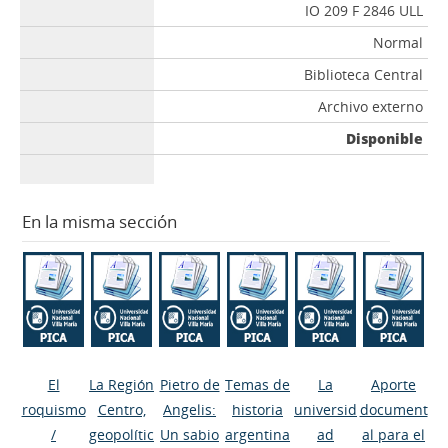
IO 209 F 2846 ULL
Normal
Biblioteca Central
Archivo externo
Disponible
En la misma sección
El
La Región
Pietro de
Temas de
La
Aporte
roquismo
Centro,
Angelis:
historia
universid
document
/
geopolític
Un sabio
argentina
ad
al para el