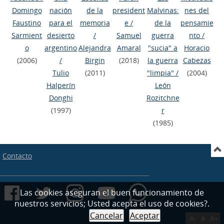
Domingo
nación
de la
president
Malvinas:
nes del
Faustino
para el
memoria
e
/
de la
pensamie
Sarmient
desierto
/
Samuel
guerra
nto
/
o
argentino
Alejandra
Amaral
"sucia" a
Horacio
(2006)
/
Birgin
(2018)
la guerra
Cabezas
Tulio
(2011)
"limpia"
/
(2004)
Halperín
León
Donghi
Rozitchne
(1997)
r
(1985)
Contacto
Las cookies aseguran el buen funcionamiento de
nuestros servicios; Usted acepta el uso de cookies?.
Cancelar
Aceptar
A-
A
A+