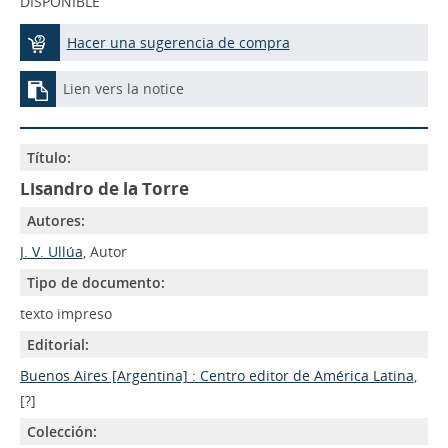
DISPONIBLE
Hacer una sugerencia de compra
Lien vers la notice
Título:
Lisandro de la Torre
Autores:
J. V. Ullúa
, Autor
Tipo de documento:
texto impreso
Editorial:
Buenos Aires [Argentina] : Centro editor de América Latina
,
[?]
Colección: