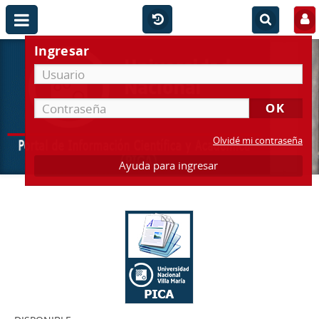
Ingresar
Olvidé mi contraseña
Ayuda para ingresar