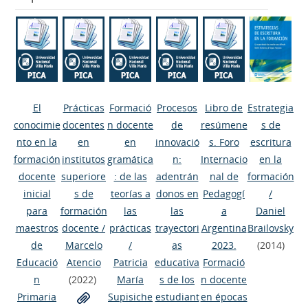
El
Prácticas
Formació
Procesos
Libro de
Estrategia
conocimie
docentes
n docente
de
resúmene
s de
nto en la
en
en
innovació
s. Foro
escritura
formación
institutos
gramática
n:
Internacio
en la
docente
superiore
: de las
adentrán
nal de
formación
inicial
s de
teorías a
donos en
Pedagogí
/
para
formación
las
las
a
Daniel
maestros
docente
/
prácticas
trayectori
Argentina
Brailovsky
de
Marcelo
/
as
2023.
(2014)
Educació
Atencio
Patricia
educativa
Formació
n
(2022)
María
s de los
n docente
Primaria
Supisiche
estudiant
en épocas