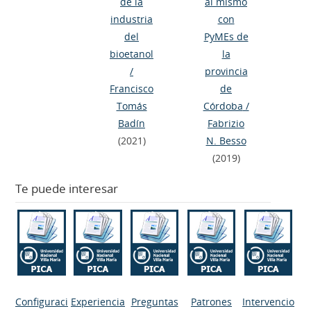
de la
al mismo
industria
con
del
PyMEs de
bioetanol
la
/
provincia
Francisco
de
Tomás
Córdoba
/
Badín
Fabrizio
(2021)
N. Besso
(2019)
Te puede interesar
Configuraci
Experiencia
Preguntas
Patrones
Intervencio