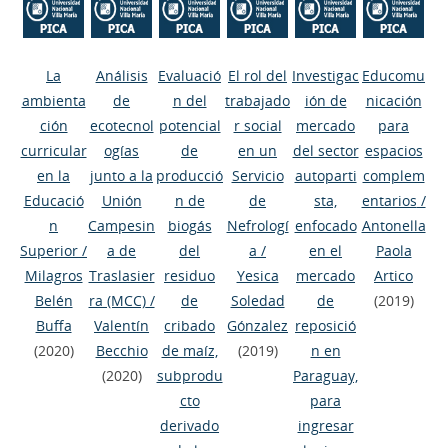
La
Análisis
Evaluació
El rol del
Investigac
Educomu
ambienta
de
n del
trabajado
ión de
nicación
ción
ecotecnol
potencial
r social
mercado
para
curricular
ogías
de
en un
del sector
espacios
en la
junto a la
producció
Servicio
autoparti
complem
Educació
Unión
n de
de
sta,
entarios
/
n
Campesin
biogás
Nefrologí
enfocado
Antonella
Superior
/
a de
del
a
/
en el
Paola
Milagros
Traslasier
residuo
Yesica
mercado
Artico
Belén
ra (MCC)
/
de
Soledad
de
(2019)
Buffa
Valentín
cribado
Gónzalez
reposició
(2020)
Becchio
de maíz,
(2019)
n en
(2020)
subprodu
Paraguay,
cto
para
derivado
ingresar