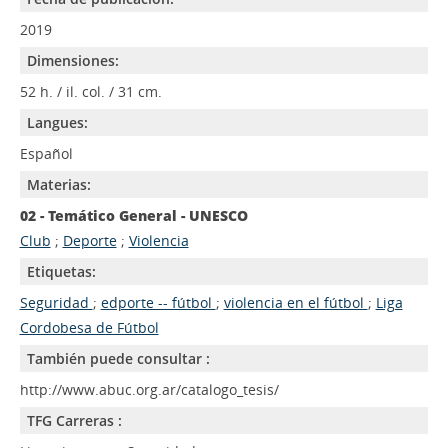
2019
Dimensiones:
52 h. / il. col. / 31 cm.
Langues:
Español
Materias:
02 - Temático General - UNESCO
Club
;
Deporte
;
Violencia
Etiquetas:
Seguridad
;
edporte -- fútbol
;
violencia en el fútbol
;
Liga
Cordobesa de Fútbol
También puede consultar :
http://www.abuc.org.ar/catalogo_tesis/
TFG Carreras :