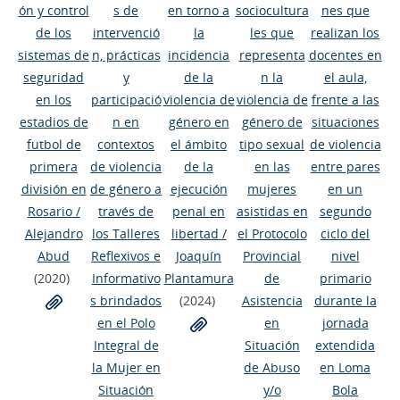
ón y control
s de
en torno a
sociocultura
nes que
de los
intervenció
la
les que
realizan los
sistemas de
n, prácticas
incidencia
representa
docentes en
seguridad
y
de la
n la
el aula,
en los
participació
violencia de
violencia de
frente a las
estadios de
n en
género en
género de
situaciones
futbol de
contextos
el ámbito
tipo sexual
de violencia
primera
de violencia
de la
en las
entre pares
división en
de género a
ejecución
mujeres
en un
Rosario
/
través de
penal en
asistidas en
segundo
Alejandro
los Talleres
libertad
/
el Protocolo
ciclo del
Abud
Reflexivos e
Joaquín
Provincial
nivel
(2020)
Informativo
Plantamura
de
primario
s brindados
(2024)
Asistencia
durante la
en el Polo
en
jornada
Integral de
Situación
extendida
la Mujer en
de Abuso
en Loma
Situación
y/o
Bola