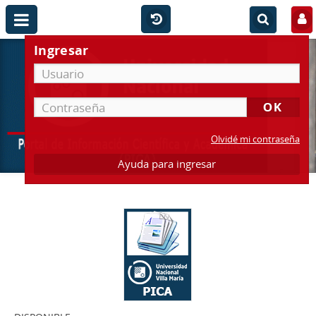
Ingresar
Olvidé mi contraseña
Ayuda para ingresar