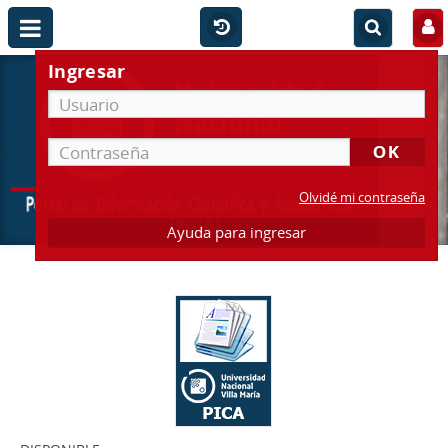
Ingresar
Olvidé mi contraseña
Ayuda para ingresar