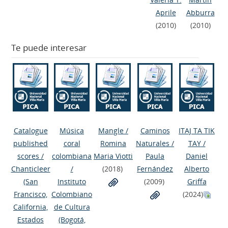
Aprile
Abburra
(2010)
(2010)
Te puede interesar
Catalogue
Música
Mangle
/
Caminos
ITAJ TA TIK
published
coral
Romina
Naturales
/
TAY
/
scores
/
colombiana
Maria Viotti
Paula
Daniel
Chanticleer
/
(2018)
Fernández
Alberto
(San
Instituto
(2009)
Griffa
Francisco,
Colombiano
(2024)
California,
de Cultura
Estados
(Bogotá,