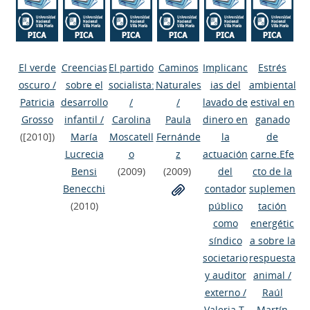
El verde
Creencias
El partido
Caminos
Implicanc
Estrés
oscuro
/
sobre el
socialista:
Naturales
ias del
ambiental
Patricia
desarrollo
/
/
lavado de
estival en
Grosso
infantil
/
Carolina
Paula
dinero en
ganado
([2010])
María
Moscatell
Fernánde
la
de
Lucrecia
o
z
actuación
carne.Efe
Bensi
(2009)
(2009)
del
cto de la
Benecchi
contador
suplemen
(2010)
público
tación
como
energétic
síndico
a sobre la
societario
respuesta
y auditor
animal
/
externo
/
Raúl
Valeria T.
Martín