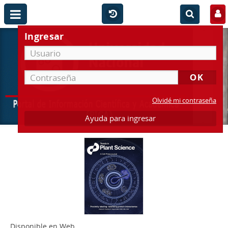
Ingresar
Olvidé mi contraseña
Ayuda para ingresar
Disponible en Web