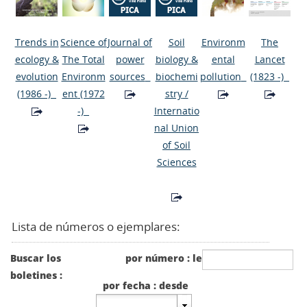
Trends in
Science of
Journal of
Soil
Environm
The
ecology &
The Total
power
biology &
ental
Lancet
evolution
Environm
sources
biochemi
pollution
(1823 -)
(1986 -)
ent
(1972
stry
/
-)
Internatio
nal Union
of Soil
Sciences
Lista de números o ejemplares:
Buscar los
por número : le
boletines :
por fecha : desde