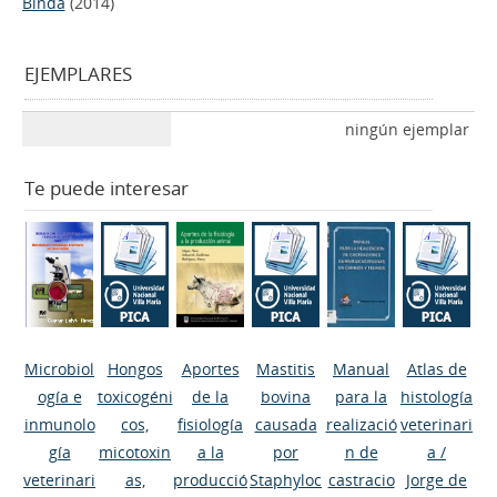
Binda
(2014)
EJEMPLARES
ningún ejemplar
Te puede interesar
Microbiol
Hongos
Aportes
Mastitis
Manual
Atlas de
ogía e
toxicogéni
de la
bovina
para la
histología
inmunolo
cos,
fisiología
causada
realizació
veterinari
gía
micotoxin
a la
por
n de
a
/
veterinari
as,
producció
Staphyloc
castracio
Jorge de