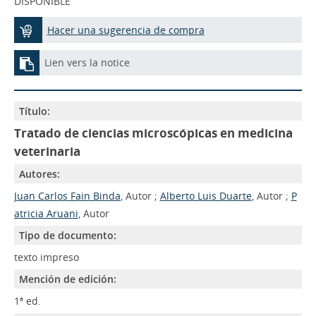
DISPONIBLE
Hacer una sugerencia de compra
Lien vers la notice
Título:
Tratado de ciencias microscópicas en medicina
veterinaria
Autores:
Juan Carlos Fain Binda
, Autor ;
Alberto Luis Duarte
, Autor ;
P
atricia Aruani
, Autor
Tipo de documento:
texto impreso
Mención de edición:
1ª ed.