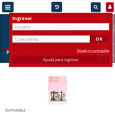
Ingresar
Olvidé mi contraseña
Ayuda para ingresar
DISPONIBLE