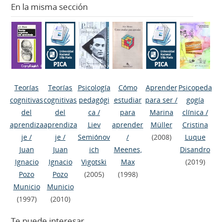
En la misma sección
Teorías
Teorías
Psicología
Cómo
Aprender
Psicopeda
cognitivas
cognitivas
pedagógi
estudiar
para ser
/
gogía
del
del
ca
/
para
Marina
clínica
/
aprendiza
aprendiza
Liev
aprender
Müller
Cristina
je
/
je
/
Semiónov
/
(2008)
Luque
Juan
Juan
ich
Meenes,
Disandro
Ignacio
Ignacio
Vigotski
Max
(2019)
Pozo
Pozo
(2005)
(1998)
Municio
Municio
(1997)
(2010)
Te puede interesar