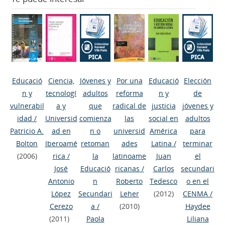
Educació
Ciencia,
Jóvenes y
Por una
Educació
Elección
n y
tecnologí
adultos
reforma
n y
de
vulnerabil
a y
que
radical de
justicia
jóvenes y
idad
/
Universid
comienza
las
social en
adultos
Patricio A.
ad en
n o
universid
América
para
Bolton
Iberoamé
retoman
ades
Latina
/
terminar
(2006)
rica
/
la
latinoame
Juan
el
José
Educació
ricanas
/
Carlos
secundari
Antonio
n
Roberto
Tedesco
o en el
López
Secundari
Leher
(2012)
CENMA
/
Cerezo
a
/
(2010)
Haydee
(2011)
Paola
Liliana