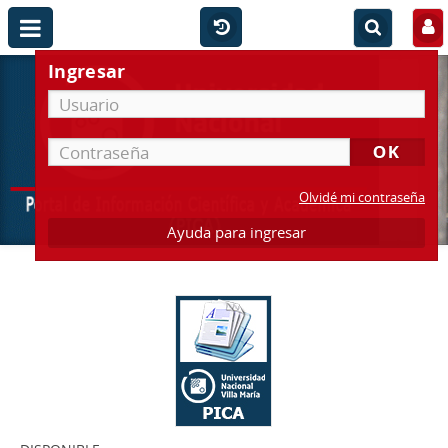
Ingresar
Olvidé mi contraseña
Ayuda para ingresar