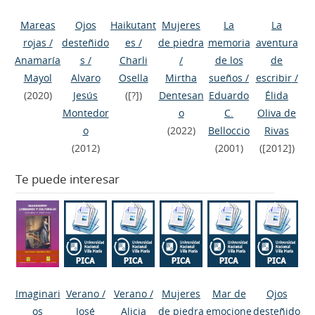
Mareas
Ojos
Haikutant
Mujeres
La
La
rojas
/
desteñido
es
/
de piedra
memoria
aventura
Anamaría
s
/
Charli
/
de los
de
Mayol
Alvaro
Osella
Mirtha
sueños
/
escribir
/
(2020)
Jesús
([?])
Dentesan
Eduardo
Élida
Montedor
o
C.
Oliva de
o
(2022)
Belloccio
Rivas
(2012)
(2001)
([2012])
Te puede interesar
Imaginari
Verano
/
Verano
/
Mujeres
Mar de
Ojos
os
José
Alicia
de piedra
emocione
desteñido