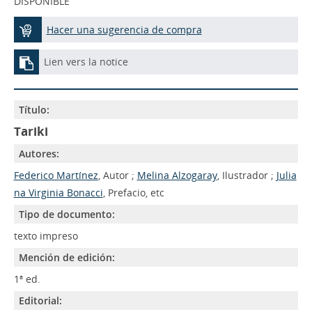
DISPONIBLE
Hacer una sugerencia de compra
Lien vers la notice
Título:
Tariki
Autores:
Federico Martínez
, Autor ;
Melina Alzogaray
, Ilustrador ;
Julia
na Virginia Bonacci
, Prefacio, etc
Tipo de documento:
texto impreso
Mención de edición:
1ª ed.
Editorial: