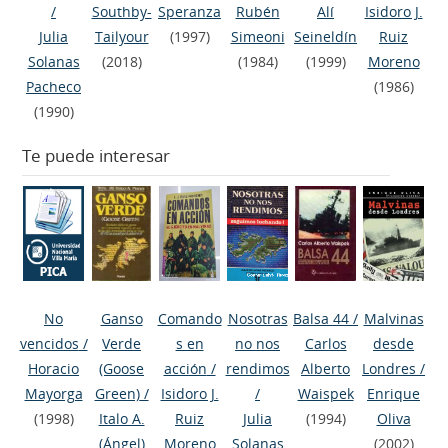
/
Southby-
Speranza
Rubén
Alí
Isidoro J.
Julia
Tailyour
(1997)
Simeoni
Seineldín
Ruiz
Solanas
(2018)
(1984)
(1999)
Moreno
Pacheco
(1986)
(1990)
Te puede interesar
No
Ganso
Comando
Nosotras
Balsa 44
/
Malvinas
vencidos
/
Verde
s en
no nos
Carlos
desde
Horacio
(Goose
acción
/
rendimos
Alberto
Londres
/
Mayorga
Green)
/
Isidoro J.
/
Waispek
Enrique
(1998)
Italo A.
Ruiz
Julia
(1994)
Oliva
(Ángel)
Moreno
Solanas
(2002)