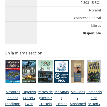
F 3031.5 SOL
Normal
Biblioteca Central
Libros
Disponible
En la misma sección
Nosotras
Objetivo
Partes de
Malvinas
Malvinas
Comando
no nos
Exocet
/
guerra
/
/
/
s en
rendimos
Ewen
Graciela
Héctor
Mohamed
acción
/