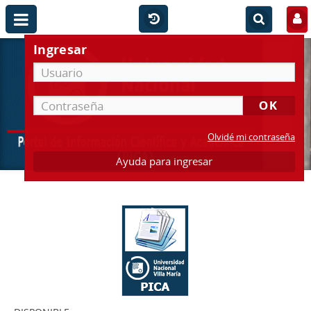
Ingresar
Olvidé mi contraseña
Ayuda para ingresar