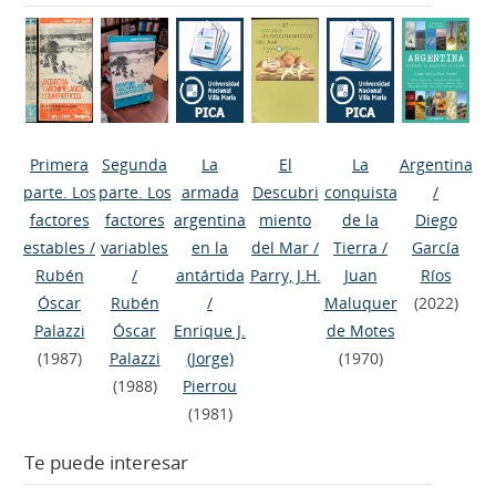
Primera
Segunda
La
El
La
Argentina
parte. Los
parte. Los
armada
Descubri
conquista
/
factores
factores
argentina
miento
de la
Diego
estables
/
variables
en la
del Mar
/
Tierra
/
García
Rubén
/
antártida
Parry, J.H.
Juan
Ríos
Óscar
Rubén
/
Maluquer
(2022)
Palazzi
Óscar
Enrique J.
de Motes
(1987)
Palazzi
(Jorge)
(1970)
(1988)
Pierrou
(1981)
Te puede interesar