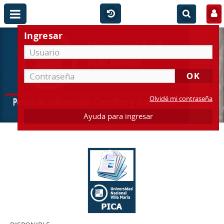
Ingresar
Olvidé mi contraseña
Ayuda para ingresar