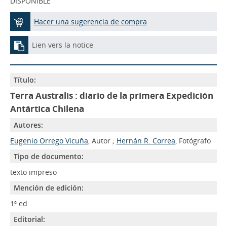
DISPONIBLE
Hacer una sugerencia de compra
Lien vers la notice
Título:
Terra Australis : diario de la primera Expedición
Antártica Chilena
Autores:
Eugenio Orrego Vicuña
, Autor ;
Hernán R. Correa
, Fotógrafo
Tipo de documento:
texto impreso
Mención de edición:
1ª ed.
Editorial: