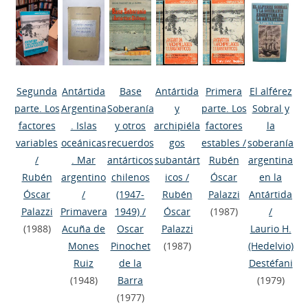
Segunda
Antártida
Base
Antártida
Primera
El alférez
parte. Los
Argentina
Soberanía
y
parte. Los
Sobral y
factores
. Islas
y otros
archipiéla
factores
la
variables
oceánicas
recuerdos
gos
estables
/
soberanía
/
. Mar
antárticos
subantárt
Rubén
argentina
Rubén
argentino
chilenos
icos
/
Óscar
en la
Óscar
/
(1947-
Rubén
Palazzi
Antártida
Palazzi
Primavera
1949)
/
Óscar
(1987)
/
(1988)
Acuña de
Oscar
Palazzi
Laurio H.
Mones
Pinochet
(1987)
(Hedelvio)
Ruiz
de la
Destéfani
(1948)
Barra
(1979)
(1977)