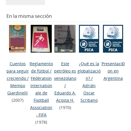
En la misma sección
Cuentos
Reglamento
Este
¿Qué es la
PresentaciÐ
para seguir
de fútbol
/
petróleo es
globalizació
on en
creciendo
/
Fédération
venezolano
n?
/
Argentina
Mempo
Internation
/
Adrián
Giardinelli
ale de
Eduardo A.
Oscar
(2007)
Football
Acosta H.
Scribano
Association
(1970)
- FIFA
(1978)