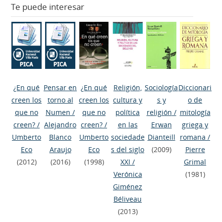
Te puede interesar
¿En qué
Pensar en
¿En qué
Religión,
Sociología
Diccionari
creen los
torno al
creen los
cultura y
s y
o de
que no
Numen
/
que no
política
religión
/
mitología
creen?
/
Alejandro
creen?
/
en las
Erwan
griega y
Umberto
Blanco
Umberto
sociedade
Dianteill
romana
/
Eco
Araujo
Eco
s del siglo
(2009)
Pierre
(2012)
(2016)
(1998)
XXI
/
Grimal
Verónica
(1981)
Giménez
Béliveau
(2013)