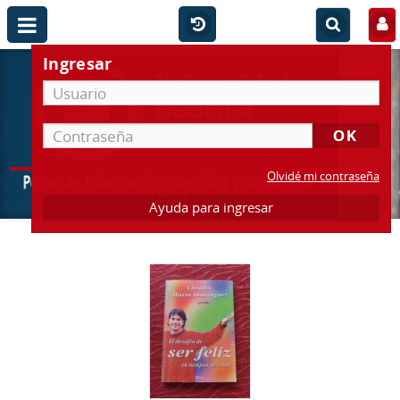
Ingresar
Olvidé mi contraseña
Ayuda para ingresar