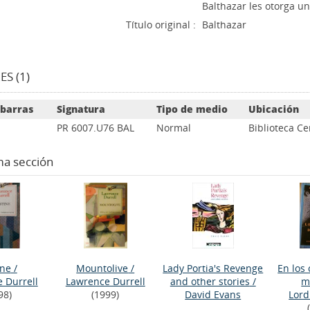
Balthazar les otorga u
Título original :
Balthazar
S (1)
 barras
Signatura
Tipo de medio
Ubicación
PR 6007.U76 BAL
Normal
Biblioteca Ce
ma sección
ine
/
Mountolive
/
Lady Portia's Revenge
En los 
 Durrell
Lawrence Durrell
and other stories
/
m
98)
(1999)
David Evans
Lor