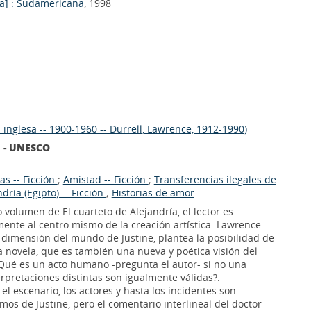
a] : Sudamericana
, 1998
 inglesa -- 1900-1960 -- Durrell, Lawrence, 1912-1990)
l - UNESCO
s -- Ficción
;
Amistad -- Ficción
;
Transferencias ilegales de
dría (Egipto) -- Ficción
;
Historias de amor
volumen de El cuarteto de Alejandría, el lector es
mente al centro mismo de la creación artística. Lawrence
a dimensión del mundo de Justine, plantea la posibilidad de
a novela, que es también una nueva y poética visión del
ué es un acto humano -pregunta el autor- si no una
rpretaciones distintas son igualmente válidas?.
 el escenario, los actores y hasta los incidentes son
os de Justine, pero el comentario interlineal del doctor