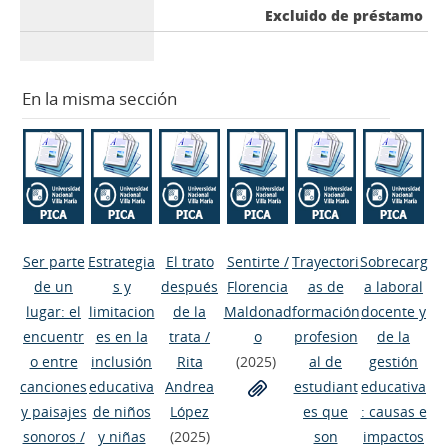
Excluido de préstamo
En la misma sección
Ser parte
Estrategia
El trato
Sentirte
/
Trayectori
Sobrecarg
de un
s y
después
Florencia
as de
a laboral
lugar: el
limitacion
de la
Maldonad
formación
docente y
encuentr
es en la
trata
/
o
profesion
de la
o entre
inclusión
Rita
(2025)
al de
gestión
canciones
educativa
Andrea
estudiant
educativa
y paisajes
de niños
López
es que
: causas e
sonoros
/
y niñas
(2025)
son
impactos