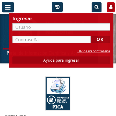
Ingresar
Olvidé mi contraseña
Ayuda para ingresar