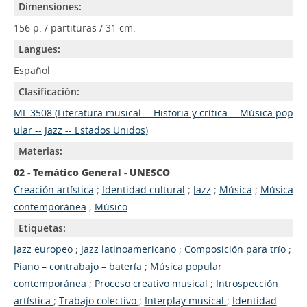
Dimensiones:
156 p. / partituras / 31 cm.
Langues:
Español
Clasificación:
ML 3508 (Literatura musical -- Historia y crítica -- Música pop
ular -- Jazz -- Estados Unidos)
Materias:
02 - Temático General - UNESCO
Creación artística
;
Identidad cultural
;
Jazz
;
Música
;
Música
contemporánea
;
Músico
Etiquetas:
Jazz europeo
;
Jazz latinoamericano
;
Composición para trío
;
Piano – contrabajo – batería
;
Música popular
contemporánea
;
Proceso creativo musical
;
Introspección
artística
;
Trabajo colectivo
;
Interplay musical
;
Identidad