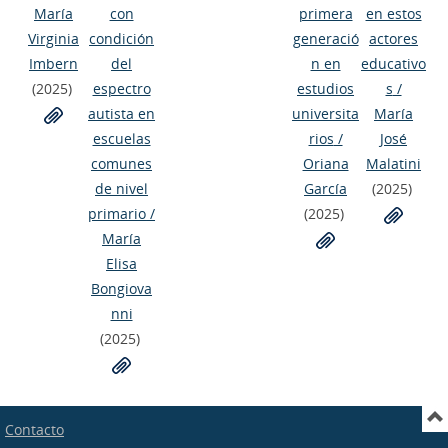
María
con
primera
en estos
Virginia
condición
generació
actores
Imbern
del
n en
educativo
(2025)
espectro
estudios
s
/
autista en
universita
María
escuelas
rios
/
José
comunes
Oriana
Malatini
de nivel
García
(2025)
primario
/
(2025)
María
Elisa
Bongiova
nni
(2025)
Contacto