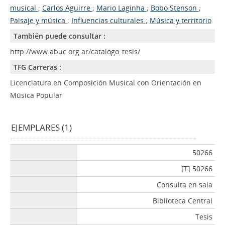
musical
;
Carlos Aguirre
;
Mario Laginha
;
Bobo Stenson
;
Paisaje y música
;
Influencias culturales
;
Música y territorio
También puede consultar :
http://www.abuc.org.ar/catalogo_tesis/
TFG Carreras :
Licenciatura en Composición Musical con Orientación en
Música Popular
EJEMPLARES (1)
50266
[T] 50266
Consulta en sala
Biblioteca Central
Tesis