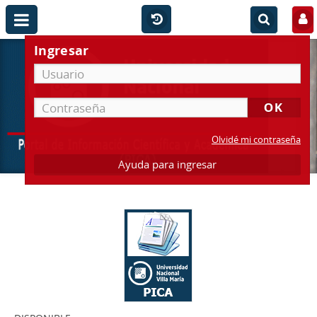
Ingresar
Olvidé mi contraseña
Ayuda para ingresar