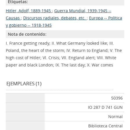
Etiquetas:
Hitler, Adolf, 1889-1945
;
Guerra Mundial, 1939-1945 --
Causas
;
Discursos radiales, debates, etc.
;
Europa -- Política
y gobierno -- 1918-1945
Nota de contenido:
I. France getting ready; II. What Germany looked like; III.
Poland, the heart of the storm; IV. Return to England; V. The
high cost of Hitler; VI. Crisis; VII. England alert; VIII. White
paper and black London; IX. The last day; X. War comes
EJEMPLARES (1)
50396
IO 287 D 741 GUN
Normal
Biblioteca Central