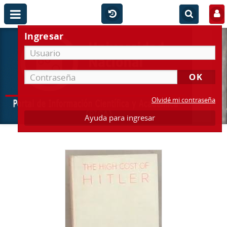
Ingresar
Olvidé mi contraseña
Ayuda para ingresar