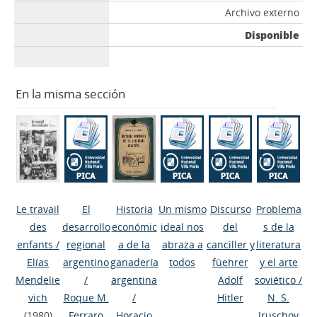
Archivo externo
Disponible
En la misma sección
Le travail
El
Historia
Un mismo
Discurso
Problema
des
desarrollo
económic
ideal nos
del
s de la
enfants
/
regional
a de la
abraza a
canciller y
literatura
Elías
argentino
ganadería
todos
füehrer
y el arte
Mendelie
/
argentina
Adolf
soviético
/
vich
Roque M.
/
Hitler
N. S.
(1980)
Ferraro
Horacio
Jruschov