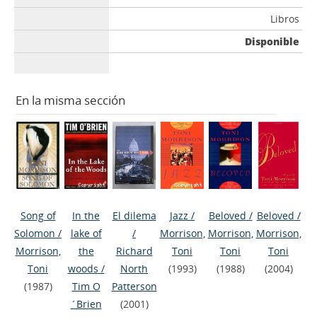
Libros
Disponible
En la misma sección
Song of
In the
El dilema
Jazz
/
Beloved
/
Beloved
/
Solomon
/
lake of
/
Morrison,
Morrison,
Morrison,
Morrison,
the
Richard
Toni
Toni
Toni
Toni
woods
/
North
(1993)
(1988)
(2004)
(1987)
Tim O
Patterson
´Brien
(2001)