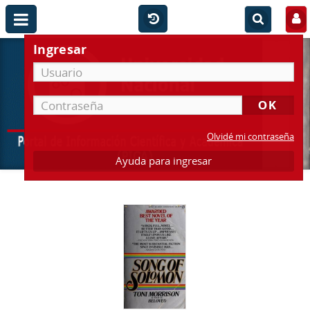
Ingresar
Olvidé mi contraseña
Ayuda para ingresar