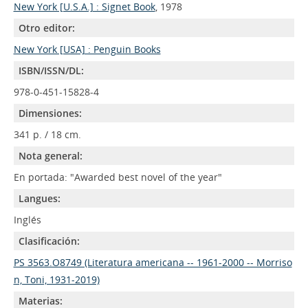
New York [U.S.A.] : Signet Book
, 1978
Otro editor:
New York [USA] : Penguin Books
ISBN/ISSN/DL:
978-0-451-15828-4
Dimensiones:
341 p. / 18 cm.
Nota general:
En portada: "Awarded best novel of the year"
Langues:
Inglés
Clasificación:
PS 3563.O8749 (Literatura americana -- 1961-2000 -- Morriso
n, Toni, 1931-2019)
Materias: