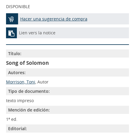
DISPONIBLE
Hacer una sugerencia de compra
Lien vers la notice
Título:
Song of Solomon
Autores:
Morrison, Toni
, Autor
Tipo de documento:
texto impreso
Mención de edición:
1ª ed.
Editorial: