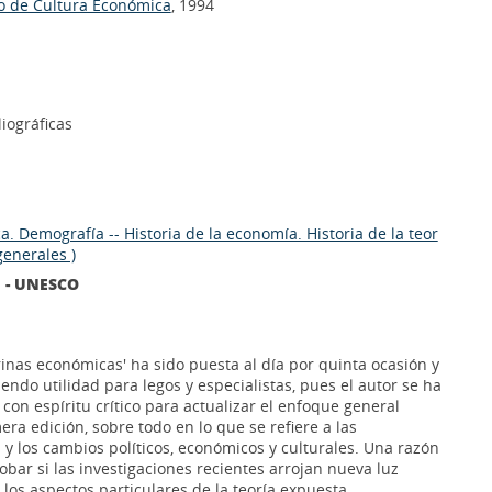
o de Cultura Económica
, 1994
liográficas
. Demografía -- Historia de la economía. Historia de la teor
generales )
l - UNESCO
trinas económicas' ha sido puesta al día por quinta ocasión y
endo utilidad para legos y especialistas, pues el autor se ha
on espíritu crítico para actualizar el enfoque general
ra edición, sobre todo en lo que se refiere a las
y los cambios políticos, económicos y culturales. Una razón
bar si las investigaciones recientes arrojan nueva luz
los aspectos particulares de la teoría expuesta.