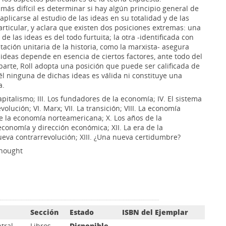
 más difícil es determinar si hay algún principio general de
plicarse al estudio de las ideas en su totalidad y de las
rticular, y aclara que existen dos posiciones extremas: una
de las ideas es del todo furtuita; la otra -identificada con
etación unitaria de la historia, como la marxista- asegura
 ideas depende en esencia de ciertos factores, ante todo del
 parte, Roll adopta una posición que puede ser calificada de
él ninguna de dichas ideas es válida ni constituye una
a.
 capitalismo; III. Los fundadores de la economía; IV. El sistema
evolución; VI. Marx; VII. La transición; VIII. La economía
de la economía norteamericana; X. Los años de la
conomía y dirección económica; XII. La era de la
eva contrarrevolución; XIII. ¿Una nueva certidumbre?
thought
Sección
Estado
ISBN del Ejemplar
tral
Libros
Disponible