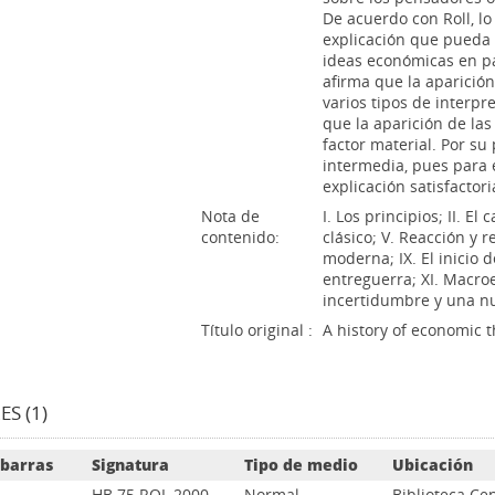
De acuerdo con Roll, lo
explicación que pueda a
ideas económicas en pa
afirma que la aparición 
varios tipos de interpr
que la aparición de las
factor material. Por su
intermedia, pues para 
explicación satisfactori
Nota de
I. Los principios; II. El
contenido:
clásico; V. Reacción y r
moderna; IX. El inicio 
entreguerra; XI. Macroe
incertidumbre y una nu
Título original :
A history of economic 
S (1)
 barras
Signatura
Tipo de medio
Ubicación
HB 75 ROL 2000
Normal
Biblioteca Cen