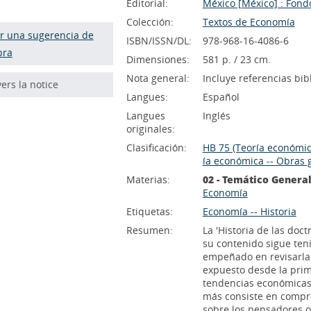
Editorial:
México [México] : Fond
Colección:
Textos de Economía
r una sugerencia de
ISBN/ISSN/DL:
978-968-16-4086-6
pra
Dimensiones:
581 p. / 23 cm.
Nota general:
Incluye referencias bib
vers la notice
Langues:
Español
Langues
Inglés
originales:
Clasificación:
HB 75 (Teoría económica
ía económica -- Obras 
Materias:
02 - Temático Genera
Economía
Etiquetas:
Economía -- Historia
Resumen:
La 'Historia de las doc
su contenido sigue teni
empeñado en revisarla c
expuesto desde la prime
tendencias económicas 
más consiste en compro
sobre los pensadores o 