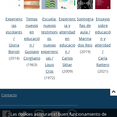
Experienc
Temas
Escuela:
Experienc
Sonhogra
Ensayos
ias
nuevos
nuevos
ia y
fias de
sobre
escolares
en
testimoni
alteridad
aula
/
educació
/
educació
os,
en
Marina
n y
Gloria
n
/
nuevas
educació
dos Reis
alteridad
Borioli
Gustavo
experienc
n
/
(2019)
/
(2014)
Cirigliano
ias
/
Carlos
Carla
(1963)
Louis
Skliar
Rattero
Cros
(2009)
(2021)
(1972)
Contacto
Las cookies aseguran el buen funcionamiento de