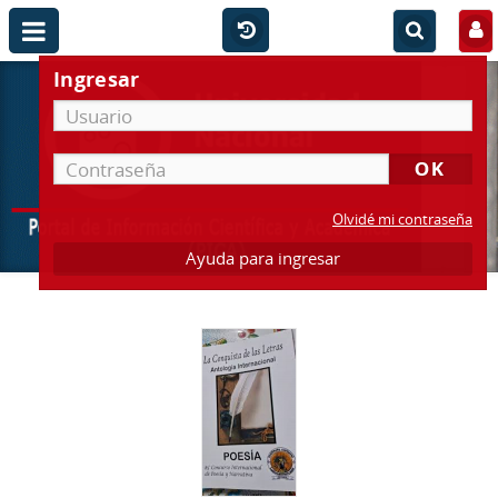
Ingresar
Olvidé mi contraseña
Ayuda para ingresar