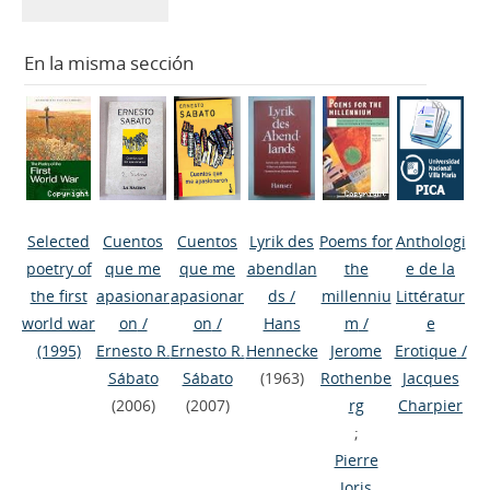
En la misma sección
Selected
Cuentos
Cuentos
Lyrik des
Poems for
Anthologi
poetry of
que me
que me
abendlan
the
e de la
the first
apasionar
apasionar
ds
/
millenniu
Littératur
world war
on
/
on
/
Hans
m
/
e
(1995)
Ernesto R.
Ernesto R.
Hennecke
Jerome
Erotique
/
Sábato
Sábato
(1963)
Rothenbe
Jacques
(2006)
(2007)
rg
Charpier
;
Pierre
Joris