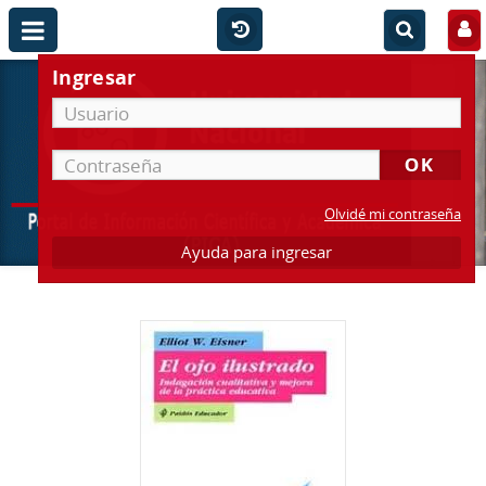
Ingresar
Olvidé mi contraseña
Ayuda para ingresar