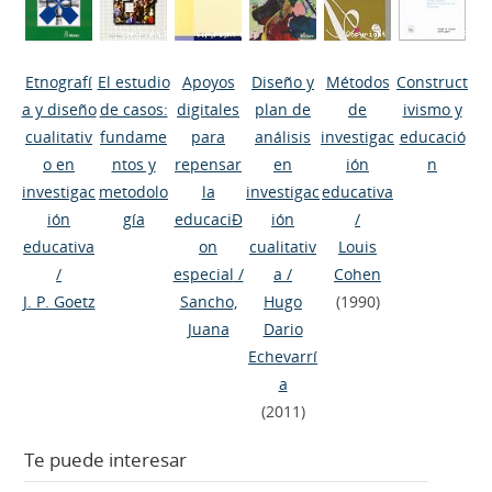
Etnografí
El estudio
Apoyos
Diseño y
Métodos
Construct
a y diseño
de casos:
digitales
plan de
de
ivismo y
cualitativ
fundame
para
análisis
investigac
educació
o en
ntos y
repensar
en
ión
n
investigac
metodolo
la
investigac
educativa
ión
gía
educaciÐ
ión
/
educativa
on
cualitativ
Louis
/
especial
/
a
/
Cohen
J. P. Goetz
Sancho,
Hugo
(1990)
Juana
Dario
Echevarrí
a
(2011)
Te puede interesar