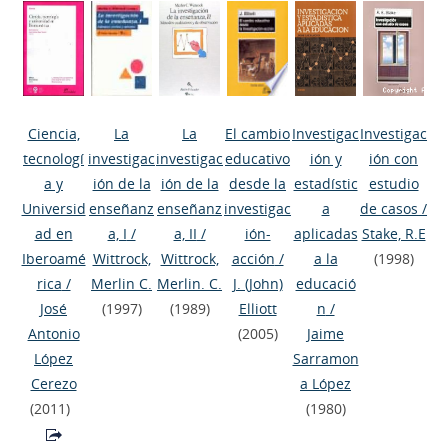
Ciencia,
La
La
El cambio
Investigac
Investigac
tecnologí
investigac
investigac
educativo
ión y
ión con
a y
ión de la
ión de la
desde la
estadístic
estudio
Universid
enseñanz
enseñanz
investigac
a
de casos
/
ad en
a, I
/
a, II
/
ión-
aplicadas
Stake, R.E
Iberoamé
Wittrock,
Wittrock,
acción
/
a la
(1998)
rica
/
Merlin C.
Merlin. C.
J. (John)
educació
José
(1997)
(1989)
Elliott
n
/
Antonio
(2005)
Jaime
López
Sarramon
Cerezo
a López
(2011)
(1980)