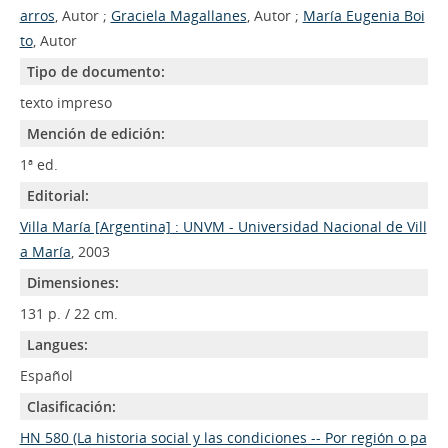
arros
, Autor ;
Graciela Magallanes
, Autor ;
María Eugenia Boi
to
, Autor
Tipo de documento:
texto impreso
Mención de edición:
1ª ed.
Editorial:
Villa María [Argentina] : UNVM - Universidad Nacional de Vill
a María
, 2003
Dimensiones:
131 p. / 22 cm.
Langues:
Español
Clasificación:
HN 580 (La historia social y las condiciones -- Por región o pa