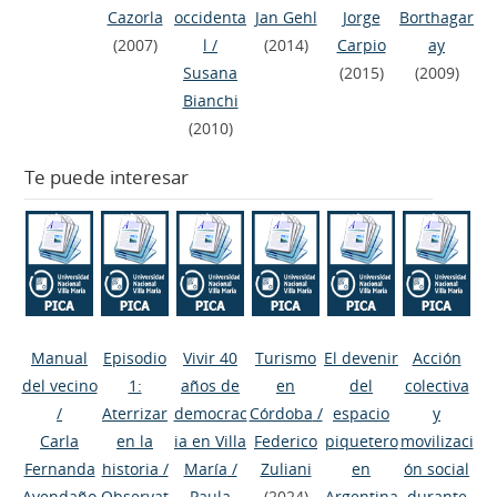
Cazorla
occidenta
Jan Gehl
Jorge
Borthagar
(2007)
l
/
(2014)
Carpio
ay
Susana
(2015)
(2009)
Bianchi
(2010)
Te puede interesar
Manual
Episodio
Vivir 40
Turismo
El devenir
Acción
del vecino
1:
años de
en
del
colectiva
/
Aterrizar
democrac
Córdoba
/
espacio
y
Carla
en la
ia en Villa
Federico
piquetero
movilizaci
Fernanda
historia
/
María
/
Zuliani
en
ón social
Avendaño
Observat
Paula
(2024)
Argentina
durante