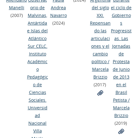
Manelli
orio de
Andrea
del siglo
el ciclo de
(2007)
Malvinas,
Navarro
XXI.
Gobierno
Antártida
(2024)
Repensan
s
e Islas del
do las
Progresist
Atlántico
articulaci
as. Las
Sur CELC.
ones y el
Jornadas
Instituto
cambio
de
Académic
político
/
Protesta
o
Marcela
de Junio
Pedagógic
Brizzio
de 2013
o de
(2017)
en el
Ciencias
Brasil
Sociales.
Petista
/
Universid
Marcela
ad
Brizzio
Nacional
(2019)
Villa