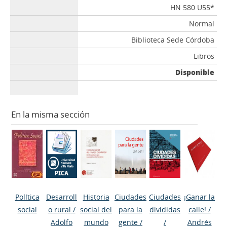
HN 580 U55*
Normal
Biblioteca Sede Córdoba
Libros
Disponible
En la misma sección
Política
Desarroll
Historia
Ciudades
Ciudades
¡Ganar la
social
o rural
/
social del
para la
divididas
calle!
/
Adolfo
mundo
gente
/
/
Andrés