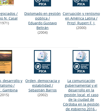
egociados
/
Diplomado en gestión
Corrupción y rentismo
io N. Casal
pública
/
en América Latina
/
(1971)
Eduardo Gustavo
Pritzl, Rupert F. J.
Beltrán
(2000)
(2004)
o, desarrollo y
Orden, democracia y
La comunicación
italismo
/
estabilidad
/
gubernamental y el
 C. Gambina
Sebastián Barros
desarrollo en la
(2015)
(2002)
gestión local: el caso
de la ciudad de
Córdoba en la gestión
de gobierno 2016 -