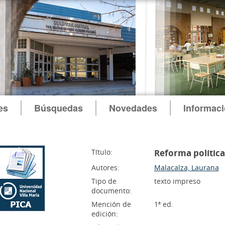
es
Búsquedas
Novedades
Informac
Título:
Reforma política
Autores:
Malacalza, Laurana
Tipo de
texto impreso
documento:
Mención de
1ª ed.
edición: