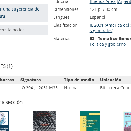
Editorial:
Buenos Aires [Argent
r una sugerencia de
Dimensiones:
121 p. / 30 cm.
pra
Langues:
Español
Clasificación:
JL 2031 (América del 
vers la notice
s generales)
Materias:
02 - Temático Gene
Política y gobierno
S (1)
 barras
Signatura
Tipo de medio
Ubicación
IO 204 JL 2031 M35
Normal
Biblioteca Centr
ma sección