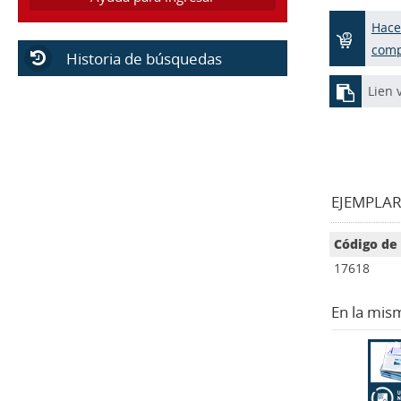
Hace
com
Historia de búsquedas
Lien 
EJEMPLARE
Código de
17618
En la mis