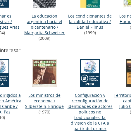
nar es
La educación
Los condicionantes de
Los n
strar
/
argentina hacia el
la calidad educativa
/
Horac
íguez Arias
bicentenario
/
Daniel Filmus
04)
Margarita Schweizer
(1999)
(2009)
interesar
dirigidos a
Los ministros de
Configuración y
Territori
 en América
economía
/
reconfiguración de
cap
l Caribe
/
Silberstein, Enrique
identidades de actores
Julio
A. Paz
(1970)
políticos no
10)
tradicionales: la
división de la CTA a
partir del primer