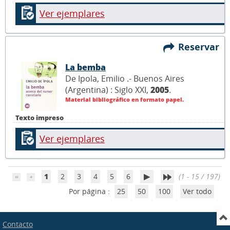
Ver ejemplares
Reservar
La bemba
De Ipola, Emilio .- Buenos Aires
(Argentina) : Siglo XXI,
2005
.
Material bibliográfico en formato papel.
Texto impreso
Ver ejemplares
1
2
3
4
5
6
(1 - 15 / 197)
Por página :
25
50
100
Ver todo
Contacto