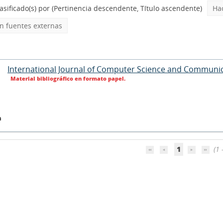
asificado(s) por
(Pertinencia descendente, Título ascendente)
Ha
 fuentes externas
International Journal of Computer Science and Communi
Material bibliográfico en formato papel.
n
1
(1 -