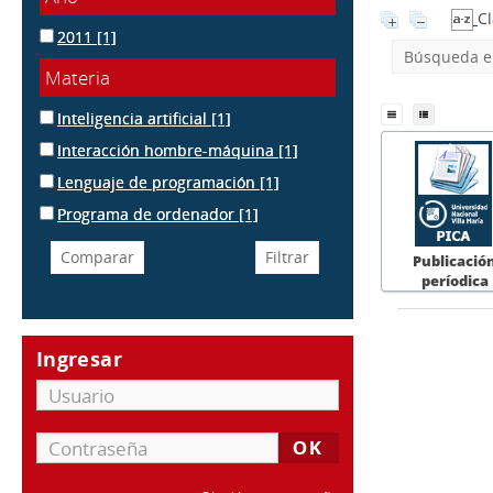
Cl
2011
[1]
Búsqueda en
Materia
Inteligencia artificial
[1]
Interacción hombre-máquina
[1]
Lenguaje de programación
[1]
Programa de ordenador
[1]
Publicació
períodica
Ingresar