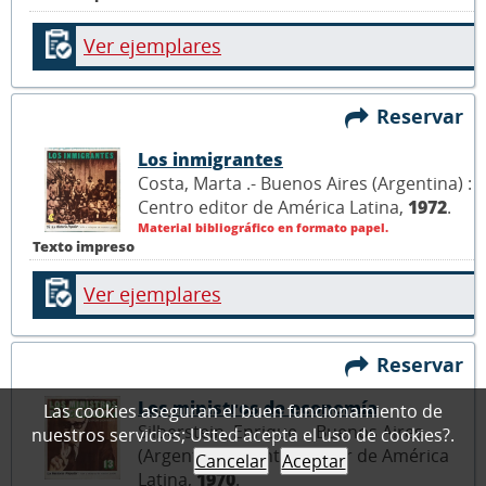
Ver ejemplares
Reservar
Los inmigrantes
Costa, Marta .- Buenos Aires (Argentina) :
Centro editor de América Latina,
1972
.
Material bibliográfico en formato papel.
Texto impreso
Ver ejemplares
Reservar
Los ministros de economía
Las cookies aseguran el buen funcionamiento de
Silberstein, Enrique .- Buenos Aires
nuestros servicios; Usted acepta el uso de cookies?.
(Argentina) : Centro editor de América
Cancelar
Aceptar
Latina,
1970
.