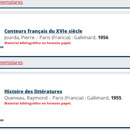
ejemplares
Conteurs français du XVIe siècle
Jourda, Pierre .- Paris (Francia) : Gallimard,
1956
.
Material bibliográfico en formato papel.
so
ejemplares
Histoire des littératures
Queneau, Raymond .- Paris (Francia) : Gallimard,
1955
.
Material bibliográfico en formato papel.
so