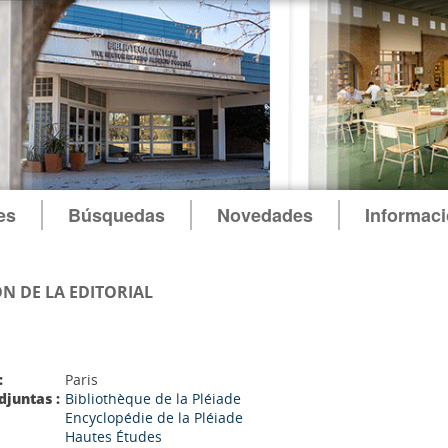
es
Búsquedas
Novedades
Informac
N DE LA EDITORIAL
:
Paris
djuntas :
Bibliothèque de la Pléiade
Encyclopédie de la Pléiade
Hautes Études