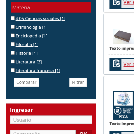
Ver 
Materia
4.05 Ciencias sociales
[1]
Criminología
[1]
Enciclopedia
[1]
Filosofía
[1]
Texto impre
Historia
[1]
Literatura
[3]
Ver 
Literatura francesa
[1]
Ingresar
Texto impre