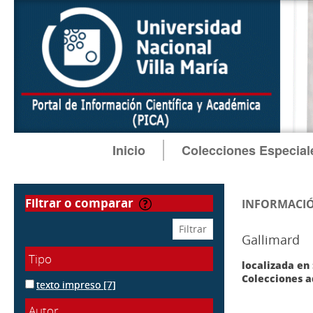
Inicio
Colecciones Especial
filtrar o comparar
INFORMACIÓ
Gallimard
Tipo
localizada en 
Colecciones a
texto impreso
[7]
Autor