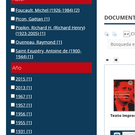
Foucault, Michel (1926-1984)
[2]
DOCUMENTO
Picon, Gaëtan
[1]
Popkin, Richard H. (Richard Henry)
(1923-2005)
[1]
Cl
Queneau, Raymond
[1]
Búsqueda en
Saint-Exupéry, Antoine de (1900-
1944)
[1]
Año
2015
[1]
2013
[1]
1967
[1]
1957
[1]
1956
[1]
Texto impre
1955
[1]
1931
[1]