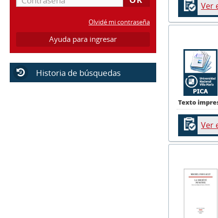
Ver 
Olvidé mi contraseña
Ayuda para ingresar
Historia de búsquedas
Texto impre
Ver 