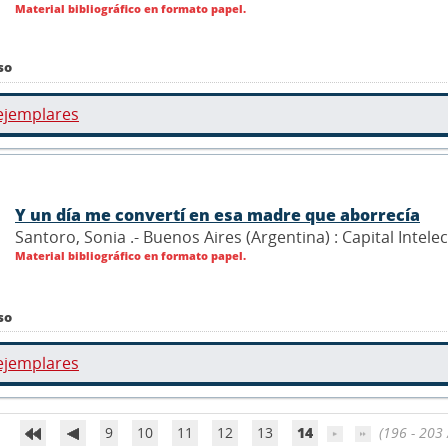
Material bibliográfico en formato papel.
so
ejemplares
Y un día me convertí en esa madre que aborrecía
Santoro, Sonia .- Buenos Aires (Argentina) : Capital Intele
Material bibliográfico en formato papel.
so
ejemplares
9
10
11
12
13
14
(196 - 203 