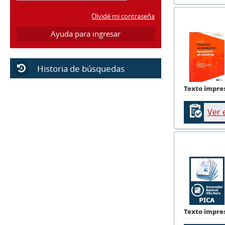
Olvidé mi contraseña
Ayuda para ingresar
Historia de búsquedas
Texto impre
Ver 
Texto impre