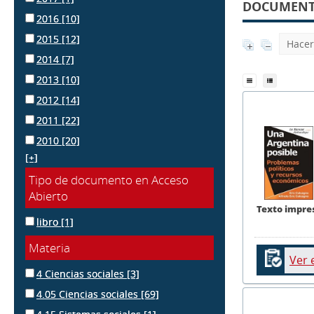
DOCUMENTO
2016
[10]
2015
[12]
Hacer
2014
[7]
2013
[10]
2012
[14]
2011
[22]
2010
[20]
[+]
Tipo de documento en Acceso
Abierto
Texto impre
libro
[1]
Materia
Ver 
4 Ciencias sociales
[3]
4.05 Ciencias sociales
[69]