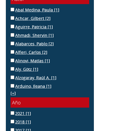
Abal Medina, Paula
[1]
Achcar, Gilbert
[2]
Aguirre, Patricia
[1]
Ahmadi, Shervin
[1]
Alabarces, Pablo
[2]
Alfieri, Carlos
[2]
Alinovi, Matías
[1]
Aly, Götz
[1]
Alzogaray, Raúl A.
[1]
Arduino, Ileana
[1]
[+]
Año
2021
[1]
2018
[1]
2017
[1]