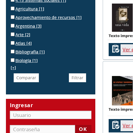
4.15 Sistemas sociales
[1]
Agricultura
[1]
Aprovechamiento de recursos
[1]
Argentina
[3]
Arte
[2]
Texto impre
Atlas
[4]
Ver 
Bibliografía
[1]
Biología
[1]
[+]
Ingresar
Texto impre
Ver 