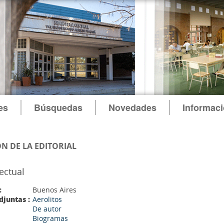
es
Búsquedas
Novedades
Informac
N DE LA EDITORIAL
lectual
:
Buenos Aires
djuntas :
Aerolitos
De autor
Biogramas